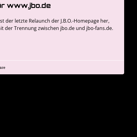
ür www.jbo.de
ist der letzte Relaunch der J.B.O.-Homepage her,
t der Trennung zwischen jbo.de und jbo-fans.de.
are