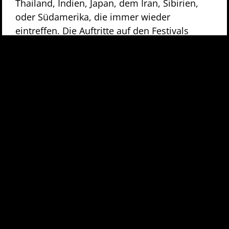
Thailand, Indien, Japan, dem Iran, Sibirien,
oder Südamerika, die immer wieder
eintreffen. Die Auftritte auf den Festivals
“With Full Force” und “Summer Breeze”
bezeugten einmal mehr die Live-Qualitäten
der Band – obwohl Vito sich auf letzterem
nach einem Unfall von einem Freund an der
Gitarre vertreten lassen musste, um nur zu
singen.
Natürlich haben auch J.B.O. wie alle Künstler,
die CDs verkaufen, unter der heftigen CD-
Rezession zu leiden – an der gleich
bleibenden Chartposition kann man
erkennen, dass sich das “nur” direkt
proportional zum Gesamtmarkt verhält, was
die Sache im Endeffekt jedoch nicht besser