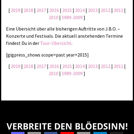
[
2019
|
2018
|
2017
|
2016
|
2015
|
2014
|
2013
|
2012
|
2011
|
2010
|
1989-2009
]
Eine Übersicht über alle bisherigen Auftritte von J.B.O. –
Konzerte und Festivals. Die aktuell anstehenden Termine
findest Du in der
Tour-Übersicht
.
[gigpress_shows scope=past year=2015]
[
2019
|
2018
|
2017
|
2016
|
2015
|
2014
|
2013
|
2012
|
2011
|
2010
|
1989-2009
]
VERBREITE DEN BLÖEDSINN!