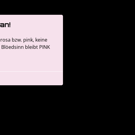
an!
 rosa bzw. pink, keine
 Blöedsinn bleibt PINK