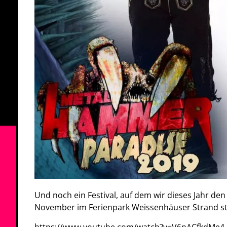
Und noch ein Festival, auf dem wir dieses Jahr de
November im Ferienpark Weissenhäuser Strand st
https://www.youtube.com/watch?v=V6nACfkdMe4