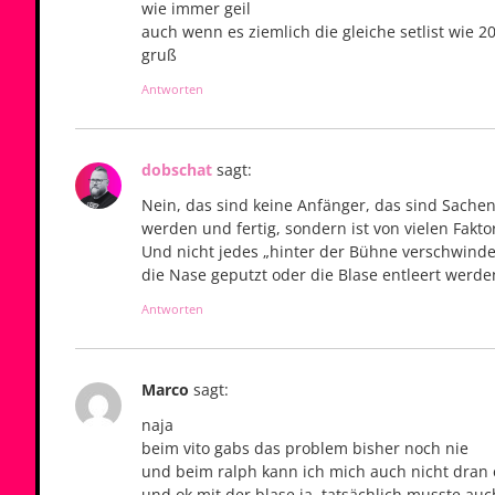
wie immer geil
auch wenn es ziemlich die gleiche setlist wie 
gruß
Antworten
dobschat
sagt:
Nein, das sind keine Anfänger, das sind Sachen
werden und fertig, sondern ist von vielen Fakt
Und nicht jedes „hinter der Bühne verschwind
die Nase geputzt oder die Blase entleert werd
Antworten
Marco
sagt:
naja
beim vito gabs das problem bisher noch nie
und beim ralph kann ich mich auch nicht dran
und ok mit der blase,ja ,tatsächlich musste a