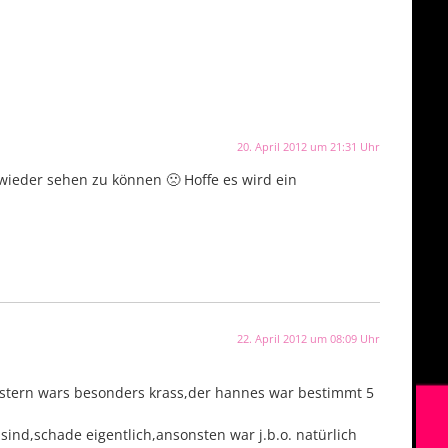
20. April 2012 um 21:31 Uhr
wieder sehen zu können 🙁 Hoffe es wird ein
22. April 2012 um 08:09 Uhr
Gestern wars besonders krass,der hannes war bestimmt 5
ind,schade eigentlich,ansonsten war j.b.o. natürlich