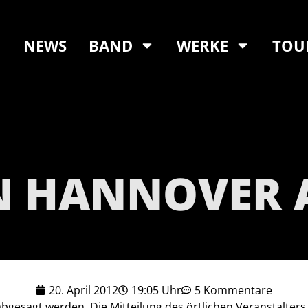
NEWS
BAND
WERKE
TOU
N HANNOVER A
20. April 2012
19:05 Uhr
5 Kommentare
gesagt werden. Die Mitteilung des örtlichen Veranstalters 