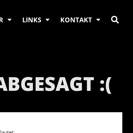
R
LINKS
KONTAKT
BGESAGT :(
lautet: