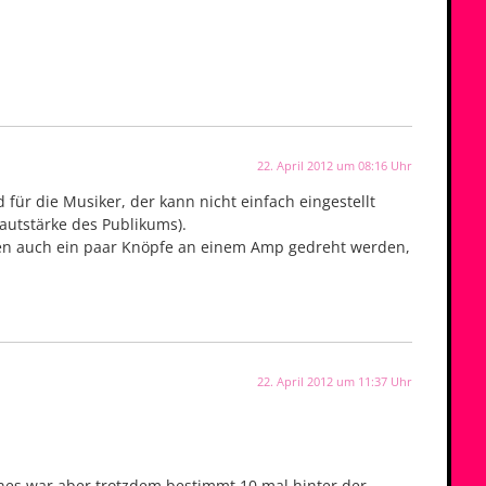
22. April 2012 um 08:16 Uhr
für die Musiker, der kann nicht einfach eingestellt
Lautstärke des Publikums).
sen auch ein paar Knöpfe an einem Amp gedreht werden,
22. April 2012 um 11:37 Uhr
nnes war aber trotzdem bestimmt 10 mal hinter der