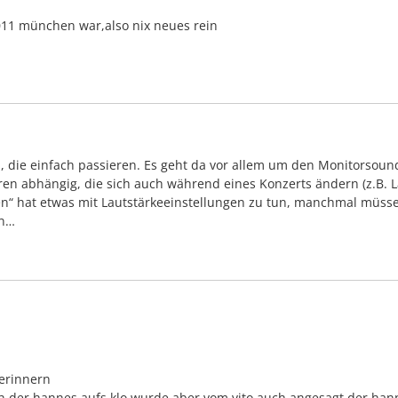
2011 münchen war,also nix neues rein
, die einfach passieren. Es geht da vor allem um den Monitorsound 
oren abhängig, die sich auch während eines Konzerts ändern (z.B. 
en“ hat etwas mit Lautstärkeeinstellungen zu tun, manchmal müs
en…
 erinnern
uch der hannes aufs klo,wurde aber vom vito auch angesagt,der ha