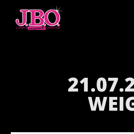
21.07.
WEI