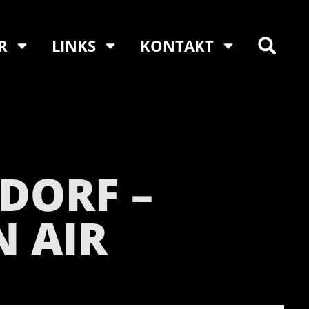
R
LINKS
KONTAKT
NDORF –
 AIR