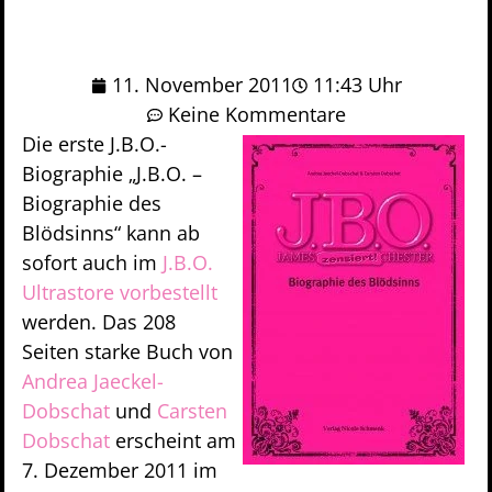
11. November 2011
11:43 Uhr
Keine Kommentare
Die erste J.B.O.-
Biographie „J.B.O. –
Biographie des
Blödsinns“ kann ab
sofort auch im
J.B.O.
Ultrastore vorbestellt
werden. Das 208
Seiten starke Buch von
Andrea Jaeckel-
Dobschat
und
Carsten
Dobschat
erscheint am
7. Dezember 2011 im