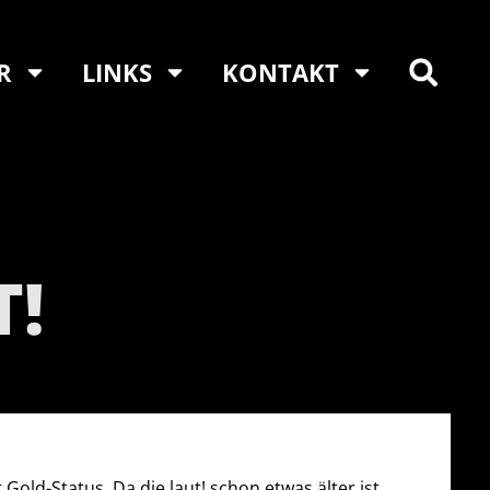
R
LINKS
KONTAKT
T!
Gold-Status. Da die laut! schon etwas älter ist,