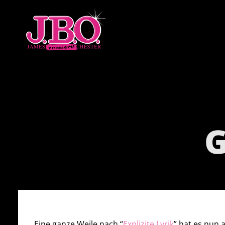
G
Eine ganze Weile nach “
Explizite Lyrik
” hat es nun 