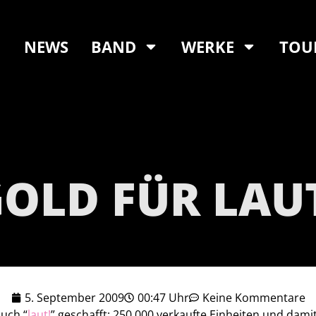
NEWS
BAND
WERKE
TOU
OLD FÜR LAU
5. September 2009
00:47 Uhr
Keine Kommentare
auch “
laut!
” geschafft: 250.000 verkaufte Einheiten und damit 