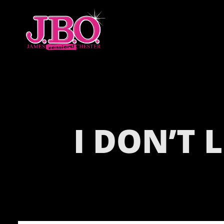
I DON’T L