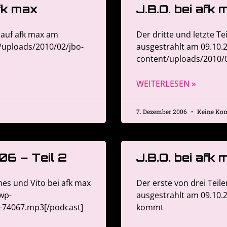
afk max
J.B.O. bei afk
 auf afk max am
Der dritte und letzte Te
/uploads/2010/02/jbo-
ausgestrahlt am 09.10.
content/uploads/2010/
WEITERLESEN »
7. Dezember 2006
Keine Ko
06 – Teil 2
J.B.O. bei afk
nes und Vito bei afk max
Der erste von drei Teil
wp-
ausgestrahlt am 09.10.
5-74067.mp3[/podcast]
kommt