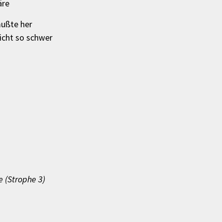
äre
mußte her
icht so schwer
e (Strophe 3)