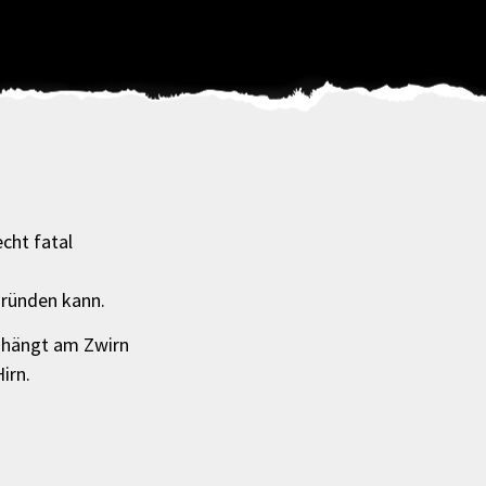
cht fatal
gründen kann.
r hängt am Zwirn
irn.