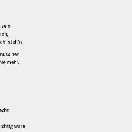
 sein.
hön,
nah‘ steh’n
 muss her
nie mehr.
lecht
wichtig wäre