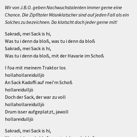
Wir von J.B.O. geben Nachwuchstalenten immer gerne eine
Chance. Die Zipfltaler Mösnklatscher sind auf jeden Fall als ein
Solches zu bezeichnen. Da klatscht doch jeder gerne mit!
Sakradi, mei Sack is hi,
Was tu i denn da bloß, was tu i denn da bloß
Sakradi, mei Sack is hi,
Was tu i denn da bloß, mit der Havarie im Schoß
I foa mit meinem Traktor los
hollahollareidulljö
An Sack Kadoffi auf mei’m Schoß
hollareidulljö
Doch der Sack, der war zu voll
hollahollareidulljö
Drum isser aufgeplatzt, jawoll
hollareidulljö
Sakradi, mei Sack is hi,