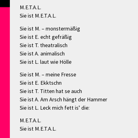
M.E.T.A.L.
Sie ist M.E.T.A.L.
Sie ist M. – monstermäßig
Sie ist E. echt gefräßig
Sie ist T. theatralisch
Sie ist A. animalisch
Sie ist L. laut wie Hölle
Sie ist M. – meine Fresse
Sie ist E. Ekktschn
Sie ist T. Titten hat se auch
Sie ist A. Am Arsch hängt der Hammer
Sie ist L. Leck mich fett is’ die:
M.E.T.A.L.
Sie ist M.E.T.A.L.