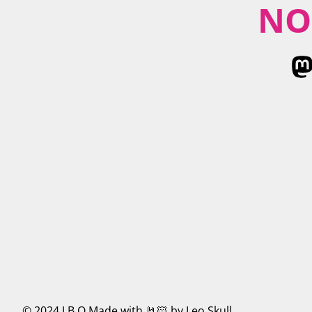
NO
© 2024 J.B.O.
Made with 🤘🏻 by Leo Skull