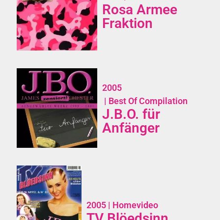
Rosa Armee
Fraktion
2005
| Best Of Compilation
J.B.O. für
Anfänger
2005
| Homevideo
TV Blöedsinn