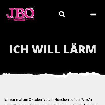
ICH WILL LÄRM
Ich war mal am Oktoberfest, in München auf der Wies’n