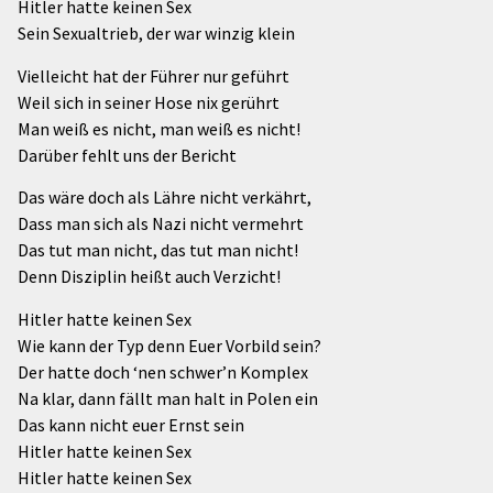
Hitler hatte keinen Sex
Sein Sexualtrieb, der war winzig klein
Vielleicht hat der Führer nur geführt
Weil sich in seiner Hose nix gerührt
Man weiß es nicht, man weiß es nicht!
Darüber fehlt uns der Bericht
Das wäre doch als Lähre nicht verkährt,
Dass man sich als Nazi nicht vermehrt
Das tut man nicht, das tut man nicht!
Denn Disziplin heißt auch Verzicht!
Hitler hatte keinen Sex
Wie kann der Typ denn Euer Vorbild sein?
Der hatte doch ‘nen schwer’n Komplex
Na klar, dann fällt man halt in Polen ein
Das kann nicht euer Ernst sein
Hitler hatte keinen Sex
Hitler hatte keinen Sex