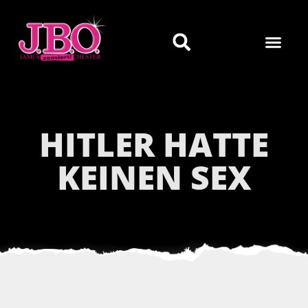
HITLER HATTE
KEINEN SEX