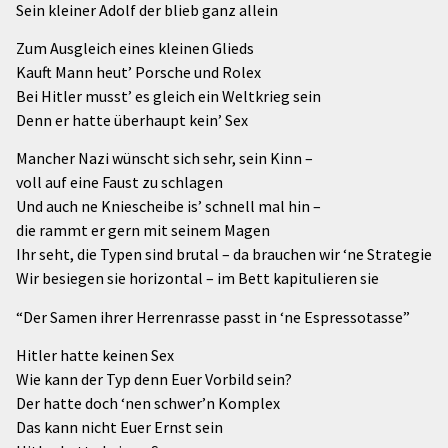
Sein kleiner Adolf der blieb ganz allein
Zum Ausgleich eines kleinen Glieds
Kauft Mann heut’ Porsche und Rolex
Bei Hitler musst’ es gleich ein Weltkrieg sein
Denn er hatte überhaupt kein’ Sex
Mancher Nazi wünscht sich sehr, sein Kinn –
voll auf eine Faust zu schlagen
Und auch ne Kniescheibe is’ schnell mal hin –
die rammt er gern mit seinem Magen
Ihr seht, die Typen sind brutal – da brauchen wir ‘ne Strategie
Wir besiegen sie horizontal – im Bett kapitulieren sie
“Der Samen ihrer Herrenrasse passt in ‘ne Espressotasse”
Hitler hatte keinen Sex
Wie kann der Typ denn Euer Vorbild sein?
Der hatte doch ‘nen schwer’n Komplex
Das kann nicht Euer Ernst sein