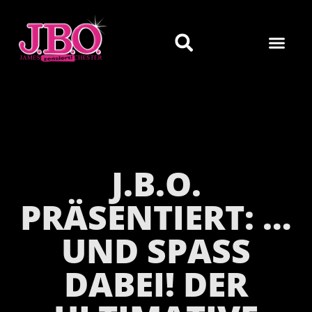
J.B.O.
PRÄSENTIERT: …
UND SPASS D
ABEI! DER U